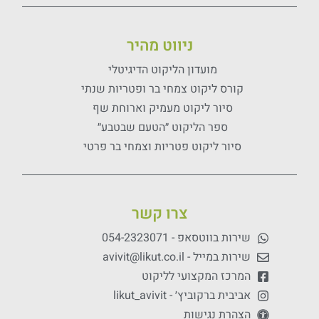
ניווט מהיר
מועדון הליקוט הדיגיטלי
קורס ליקוט צמחי בר ופטריות שנתי
סיור ליקוט מעמיק וארוחת שף
ספר הליקוט ״הטעם שבטבע״
סיור ליקוט פטריות וצמחי בר פרטי
צרו קשר
שירות בווטסאפ - 054-2323071
שירות במייל - avivit@likut.co.il
המרכז המקצועי לליקוט
אביבית ברקוביץ׳ - likut_avivit
הצהרת נגישות