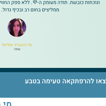
. ללא ספק החוויה המשותפת עבורינו היתה ענקית!
ם רב ובכיף גדול. ה״כהנוביצ׳ים
טל כהנוביץ' אוליאל
עומר
צאו להרפתקאה טעימה בטבע
ור?