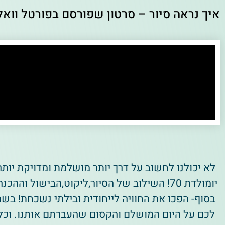
איך נראה סיור – סרטון שפורסם בפורטל וואלה
לא יכולנו לחשוב על דרך יותר מושלמת ומדויקת יותר
יומולדת 70! השילוב של הסיור,ליקוט,הבישול ו
בסוף- הפכו את החוויה לייחודית ובילתי נשכחת! בשמ
לכם על היום המושלם והקסום שהעברתם אותנו. וכל 