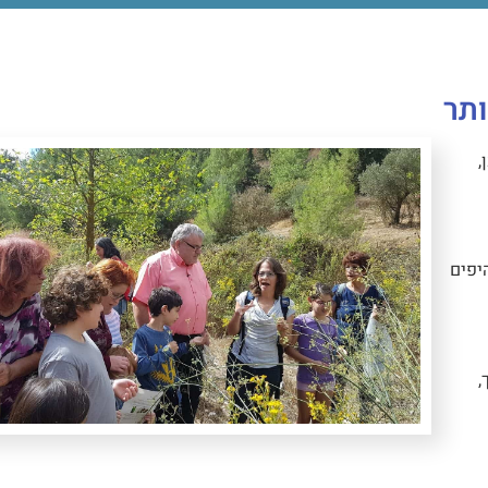
ותר
,
יפים
,