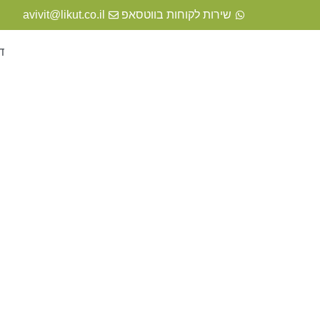
שירות לקוחות בווטסאפ
avivit@likut.co.il
ד