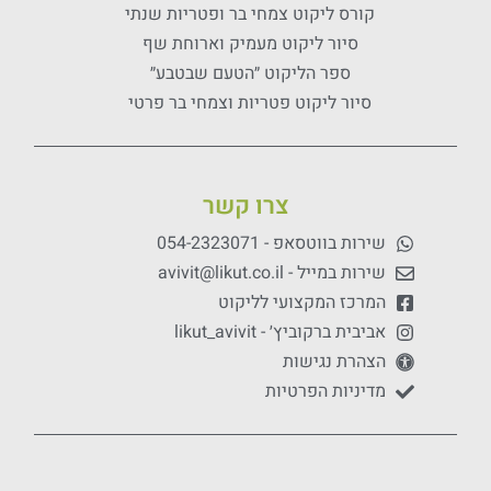
קורס ליקוט צמחי בר ופטריות שנתי
סיור ליקוט מעמיק וארוחת שף
ספר הליקוט ״הטעם שבטבע״
סיור ליקוט פטריות וצמחי בר פרטי
צרו קשר
שירות בווטסאפ - 054-2323071
שירות במייל - avivit@likut.co.il
המרכז המקצועי לליקוט
אביבית ברקוביץ׳ - likut_avivit
הצהרת נגישות
מדיניות הפרטיות