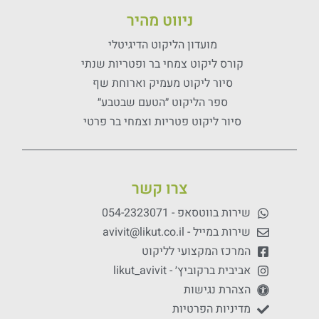
ניווט מהיר
מועדון הליקוט הדיגיטלי
קורס ליקוט צמחי בר ופטריות שנתי
סיור ליקוט מעמיק וארוחת שף
ספר הליקוט ״הטעם שבטבע״
סיור ליקוט פטריות וצמחי בר פרטי
צרו קשר
שירות בווטסאפ - 054-2323071
שירות במייל - avivit@likut.co.il
המרכז המקצועי לליקוט
אביבית ברקוביץ׳ - likut_avivit
הצהרת נגישות
מדיניות הפרטיות