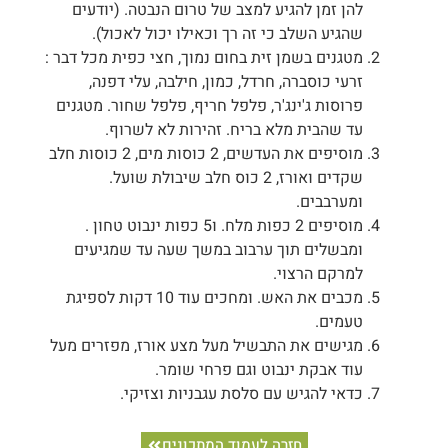
להן זמן להגיע למצב של טרום הנבטה. (יודעים
שהגיע השלב כי זה רך וכאילו יכול לאכול).
מטגנים בשמן זית בחום נמוך, חצי כפית מכל דבר :
זרעי כוסברה, חרדל, כמון, חילבה, עלי דפנה,
פרוסות ג'ינג'ר, פלפל חריף, פלפל שחור. מטגנים
עד שהבית מלא בריח. זהירות לא לשרוף.
מוסיפים את העדשים, 2 כוסות מים, 2 כוסות חלב
שקדים ואורז, 2 כוס חלב שיבולת שועל.
ומערבבים.
מוסיפים 2 כפות מלח. ו5 כפות ינבוט טחון .
ומבשלים תוך ערבוב במשך שעה עד שמגיעים
למרקם הרצוי.
מכבים את האש. ומחכים עוד 10 דקות לספיגת
טעמים.
מגישים את התבשיל מעל מצע אורז, מפזרים מעל
עוד אבקת ינבוט וגם פרחי שומר.
כדאי להגיש עם סלסת עגבניות וצזיקי.
חזרה לעמוד המתכונים