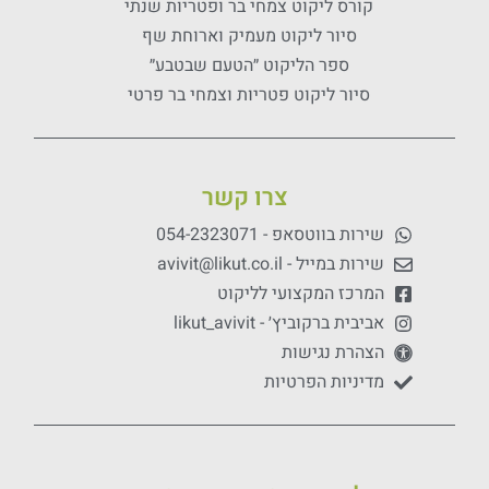
קורס ליקוט צמחי בר ופטריות שנתי
סיור ליקוט מעמיק וארוחת שף
ספר הליקוט ״הטעם שבטבע״
סיור ליקוט פטריות וצמחי בר פרטי
צרו קשר
שירות בווטסאפ - 054-2323071
שירות במייל - avivit@likut.co.il
המרכז המקצועי לליקוט
אביבית ברקוביץ׳ - likut_avivit
הצהרת נגישות
מדיניות הפרטיות