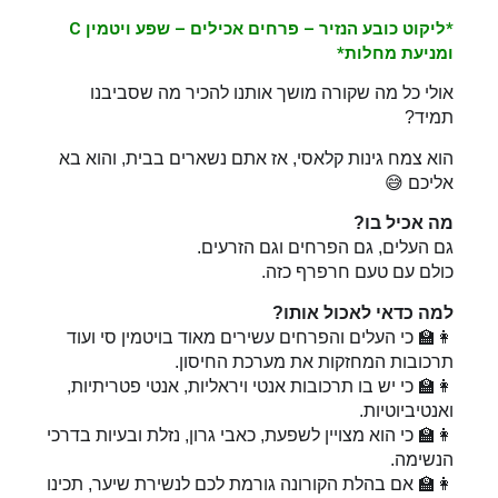
*ליקוט כובע הנזיר – פרחים אכילים – שפע ויטמין C 
ומניעת מחלות*
אולי כל מה שקורה מושך אותנו להכיר מה שסביבנו
תמיד?
הוא צמח גינות קלאסי, אז אתם נשארים בבית, והוא בא
אליכם
😅
מה אכיל בו?
גם העלים, גם הפרחים וגם הזרעים.
כולם עם טעם חרפרף כזה.
למה כדאי לאכול אותו?
👩‍🏫
כי העלים והפרחים עשירים מאוד בויטמין סי ועוד
תרכובות המחזקות את מערכת החיסון.
👩‍🏫
כי יש בו תרכובות אנטי ויראליות, אנטי פטריתיות,
ואנטיביוטיות.
👩‍🏫
כי הוא מצויין לשפעת, כאבי גרון, נזלת ובעיות בדרכי
הנשימה.
👩‍🏫
אם בהלת הקורונה גורמת לכם לנשירת שיער, תכינו