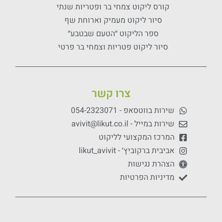
קורס ליקוט צמחי בר ופטריות שנתי
סיור ליקוט מעמיק וארוחת שף
ספר הליקוט ״הטעם שבטבע״
סיור ליקוט פטריות וצמחי בר פרטי
צרו קשר
שירות בווטסאפ - 054-2323071
שירות במייל - avivit@likut.co.il
המרכז המקצועי לליקוט
אביבית ברקוביץ׳ - likut_avivit
הצהרת נגישות
מדיניות הפרטיות