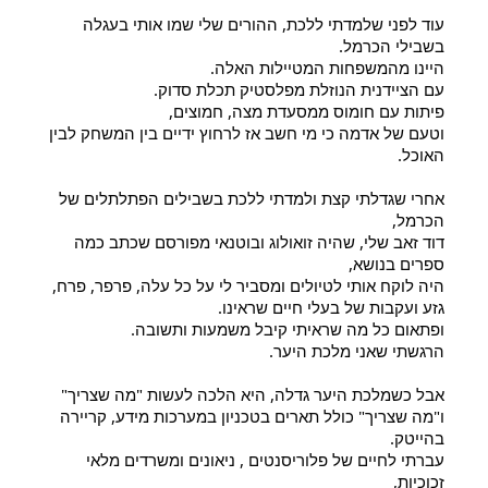
עוד לפני שלמדתי ללכת, ההורים שלי שמו אותי בעגלה 
בשבילי הכרמל.
היינו מהמשפחות המטיילות האלה.
עם הציידנית הנוזלת מפלסטיק תכלת סדוק.
פיתות עם חומוס ממסעדת מצה, חמוצים,
וטעם של אדמה כי מי חשב אז לרחוץ ידיים בין המשחק לבין 
האוכל.
אחרי שגדלתי קצת ולמדתי ללכת בשבילים הפתלתלים של 
הכרמל,
דוד זאב שלי, שהיה זואולוג ובוטנאי מפורסם שכתב כמה 
ספרים בנושא,
היה לוקח אותי לטיולים ומסביר לי על כל עלה, פרפר, פרח, 
גזע ועקבות של בעלי חיים שראינו.
ופתאום כל מה שראיתי קיבל משמעות ותשובה.
הרגשתי שאני מלכת היער.
אבל כשמלכת היער גדלה, היא הלכה לעשות "מה שצריך"
ו"מה שצריך" כולל תארים בטכניון במערכות מידע, קריירה 
בהייטק.
עברתי לחיים של פלוריסנטים , ניאונים ומשרדים מלאי 
זכוכיות,