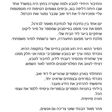
והחיבור היחידי לטבע ולמה שקורה בחוץ היה במשרד אחד 
שבו היתה דליפה בגג, ובימים גשומים הטיפות היו מטפטפות 
עליי ומזכירות לי את דוד זאב שכבר נפטר ואת הכרמל.
יום אחד בין כתיבת קוד לכתיבת מאמר לג'ורנל,
תפס את עיני פוסט בפייסבוק שמספר על סיור ליקוט 
שיתקיים ביער ליד הבית שלי.
מלכת היער מפעם התעוררה, וישר נרשמתי לסיור משפחתי.
הסיור ההוא היה רגע מכונן בחיים שלי בתקופה ההיא. 
נזכרתי כמה ערך יש בטבע שמסביבי וכמה אני חלק ממנו.
איך שחזרתי מהסיור רעבתי לידע, לחיבור לטבע,
רציתי לעזוב את הפלוריסנטים ולחזור לאור השמש.
התחלתי בארון הספרים שהוריש לי דוד זאב.
נזכרתי בפרחים ובצמחים שראינו יחד,
וחיפשתי להרחיב את הידע מעבר.
ביליתי בחנויות הספרים ובספריות וניסיתי ללמד את עצמי 
הכל.
חוויה סיזיפית.
מהר מאוד הבנתי שאני צריכה גם אנשים,