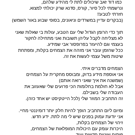
 כמו דוד זאב שיכולים לתת לי מהידע שלהם,
ונרשמתי לכל סיור, קורס, סדנא שרק יכולתי למצוא.
חזרתי לטבע!! 
(בבקרים עדיין במשרדים וניאונים, בסופי שבוע באור השמש)
תוך כדי הרומן הגדול שלי עם הטבע, עולות בי שאלות שאני 
לא מצליחה לקבל עליהן תשובות ואני מתחילה לחקור 
בעצמי וגם להיעזר בפרופסור אבי שמידע. 
ככל שהזמן עובר אני מזהה את הצמחים בקלות, ומפתחת 
שיטות משל עצמי לעשות את זה. 
הצמחים מדברים איתי.
אני אוספת מידע בדוק, ומבוסס מחקרית על הצמחים 
(שמשנה את איך שאני רואה אותם)
אבל לא חולמת בחלומות הכי פרועים שלי שאעזוב את 
העבודה שלי בשבילם.
זה התחביב המוזר שלי (לכל הייטקיסט יש אחד כזה).
ומיום ליום התחביב הופך להיות חלק יותר דומיננטי מחיי.
אני יודעת עמוק בפנים שיש לי מה לתת. ידע חדש.
זיהוי של הצמחים בקלות,
היכרות עומק עם היכולות המופלאות של הצמחים,
פיתוח שיטות חדשות ועוד.