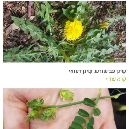
שֵינן עב־שורש, שֵינן רפואי
קרא עוד »