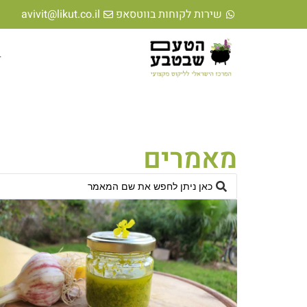
לתוכן
שירות לקוחות בווטסאפ
avivit@likut.co.il
ד
מאמרים