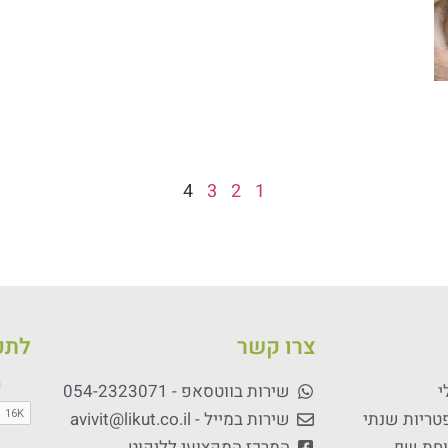
4
3
2
1
צרו קשר
לתכנ
י
שירות בווטסאפ - 054-2323071
פטריות שנתי
שירות במייל - avivit@likut.co.il
וחת שף
המרכז המקצועי לליקוט