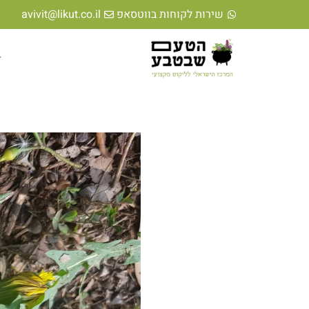
שירות לקוחות בווטסאפ
avivit@likut.co.il
ד