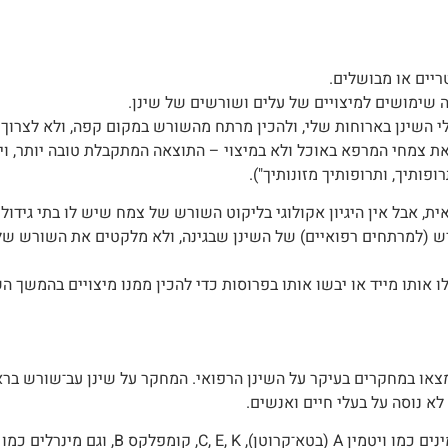
יים או מבושלים.
שימושים למיצויים של עלים ושורשים של שינן.
 השינן בארוחות שלי, ולהכין מרתח מהשורש במקום קפה, ולא לצרוך 
ת צמחי המרפא באוכל ולא במיצוי – התוצאה המתקבלת טובה יותר, וי
ופותיך, ותרופותיך מזונותיך").
 אבל אין היגיון אקולוגי בליקוט השורש של צמח שיש לו בתי גידול 
(למרתחים רפואיים) של השינן שבגינה, ולא מלקטים את השורש של 
אותו מייד או יבשו אותו בפרוסות כדי להכין ממנו מיצויים בהמשך הש
מצאו במחקרים בעיקר על השינן הרפואי. המחקר על שינן עב־שורש בר
 לא נוסה על בעלי חיים ואנשים.
 וגם מינרלים כמו מגנזיום, סידן, ברזל ואבץ.