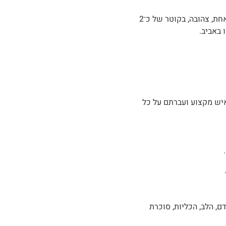
הפריחה מתפתחת על עוקץ (שנראה כמו גבעול) שאין עליו עלים. בסוף כל עוקץ פורחת רק תפרחת אחת, צהובה, בקוטר של כ־2
איש מקצוע ועברתם על כל
, הלב, הכליות, סוכרת