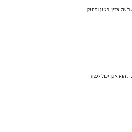
לשל עדין, מאזן ומחזק
וך 48 שעות. לצערי המצב אינו כך. הוא אכן יכול לעזור