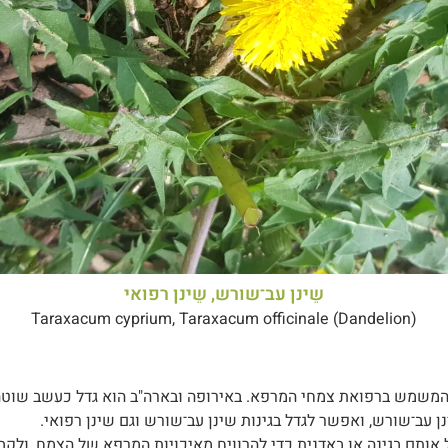
שֵינן עב־שורש, שֵינן רפואי
Taraxacum cyprium, Taraxacum officinale (Dandelion)
משמש ברפואת צמחי המרפא. באירופה ובארה"ב הוא גדל כעשב שוטה, 
עב־שורש, ואפשר לגדל בגינות שינן עב־שורש וגם שינן רפואי.
 אותם בגינה או באדנית כדי להרוויח מאיכויות המרפא של הצמח, ולק