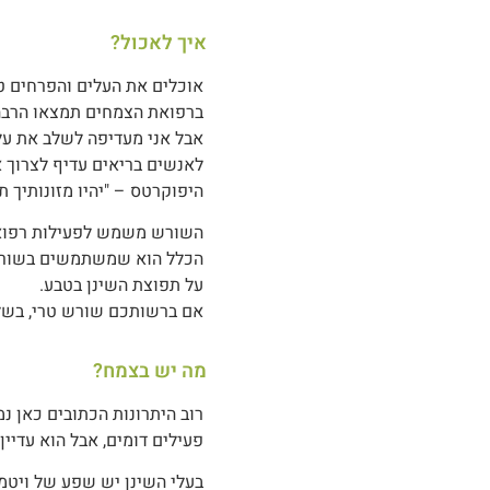
איך לאכול?
אוכלים את העלים והפרחים טר
ברפואת הצמחים תמצאו הרבה 
אבל אני מעדיפה לשלב את עלי
לאנשים בריאים עדיף לצרוך א
היפוקרטס – "יהיו מזונותיך תר
השורש משמש לפעילות רפואית,
הכלל הוא שמשתמשים בשורש 
על תפוצת השינן בטבע.
אם ברשותכם שורש טרי, בשלו 
מה יש בצמח?
רוב היתרונות הכתובים כאן נ
פעילים דומים, אבל הוא עדיין
בעלי השינן יש שפע של ויטמינים כמו ויטמין A (בטא־קרוטן), C, E, K, קומפלקס B,