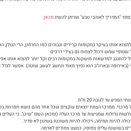
בספר "המדריך לאוהבי טבע" שניתן להשיג
מכאן
.
וא אותו בעיקר במקומות קרירים וגבוהים כמו החרמון, הרי הגולן, הרי 
ל שטופי שמש ויכול לצמוח גם בצידי דרכים.
 להתגנב למדשאות מושקות במקומות רבים וקל יותר למצוא אותו אפיל
ץ (באירופה ובארה"ב הוא נפוץ מאוד ונחשב לעשב שוטה). אפשר לגדל או
מגיע עד לגובה 20 ס"מ.
ל מרכזי. ממרכז הצמח יוצאים עוקצים שכל אחד מהם נושא תפרחת בק
שות גדולות שמגיעות עד מרכז העלה (ומכאן השם "שינן", כי העלים נר
ולה להיות תמימה, ויכולה להיות משוננת בשינון לא סדיר.
ים בשושנת עלים צפופה, כמעט צמודים לאדמה.