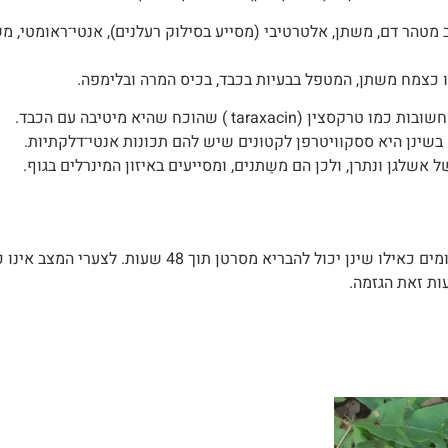
טהר דם, משתן, אלטרטיבי (מסייע בסילוק רעלנים), אנטי־ראומטי, מש
כצמח משתן, המטפל בבעיות בכבד, בכיס המרה ובלימפה.
taraxaci ) שהוכח שהיא מיטיבה עם הכבד.
שינן היא ססקוויטרפן לקטונים שיש להם תכונות אנטי־דלקתיות.
 אשלגן ונתרן, ולכן הם משַתנים, ומסייעים באיזון המינרלים בגוף.
בשנים האחרונות התרבו פרסומים כאילו שינן יכול להבריא מסרטן ת