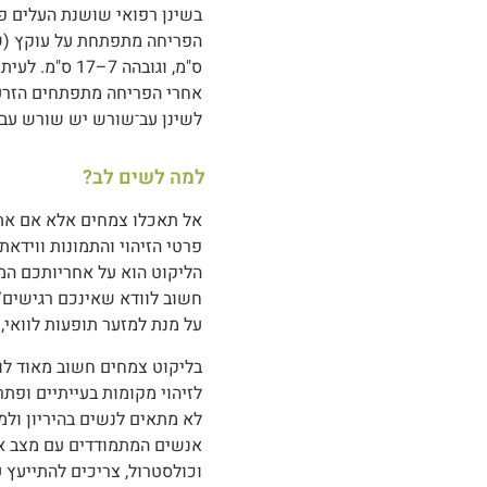
בשינן רפואי שושנת העלים פ
ס"מ, וגובהה 7–17 ס"מ. לעיתים הפריחה מתפתחת בסוף הקיץ, עוד לפני הגשמים, ולפעמים בחורף או באביב.
אחרי הפריחה מתפתחים הזרעים
לשינן עב־שורש יש שורש עב
למה לשים לב?
אל תאכלו צמחים אלא אם אתם 
פרטי הזיהוי והתמונות ווידא
הליקוט הוא על אחריותכם המ
חשוב לוודא שאינכם רגישים/
על מנת למזער תופעות לוואי, 
בליקוט צמחים חשוב מאוד לו
לזיהוי מקומות בעייתיים ופת
לא מתאים לנשים בהיריון ולמי
אנשים המתמודדים עם מצב אקו
וכולסטרול, צריכים להתייעץ 