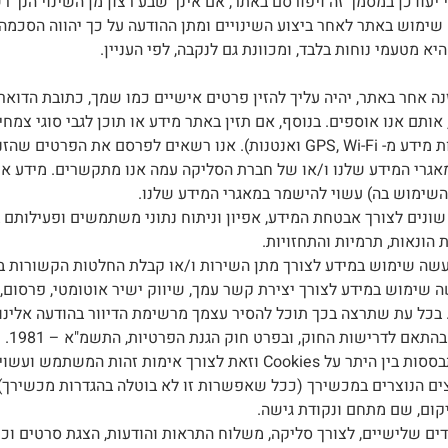
יעודכן במסמך זה ויפורסם באתר, אם אינך שבע רצון מן השינוי הנך 
שימוש באתר לאחר ביצוע השינויים ומתן ההודעה על כך יהווה הסכמה 
יא מטעמי נוחות בלבד, ומכוונת גם לנקבה, לפי העניין.
ה אחר באתר, יהיה עליך להזין פרטים אישיים כמו שמך, כתובת הדואר 
אותם אנו אוספים. בנוסף, אם תזין באתר מידע או תוכן לגבי סוגי צמחי
שהזנת תוך שיוכם לשם המשתמש שלך.
אגרי המידע שלנו ו/או של חברת הסליקה עמה אנו מתקשרים. מידע א
השימוש בה) עשוי להישמר במאגרי המידע שלנו.
ונים לצורך אבטחת המידע, אפיון וניתוח נתוני משתמשים ופעילותם 
ונאות, תרמיות והתחזויות.
נעשה שימוש במידע לצורך מתן השירות ו/או קבלת החלטות הקשורות 
 שימוש במידע לצורך יצירת קשר עמך, שיווק ישיר אוטומטי, פרסום, 
. בכל עת שתרצה בכך תוכל להסיר עצמך מרשימת הדיוור בהודעה אלינו
התאם לדרישות החוק, ובפרט חוק הגנת הפרטיות, התשמ"א – 1981.
אנו נעזרים בטכנולוגיות המתבססות בין היתר על Cookies וזאת לצורך
ה- Cookies הם קבצים הנוצרים במכשירך (ככל שאפשרות זו לא בוטלה בהגדרות מכש
 שלישיים, לצורך סליקה, משלוח התראות והודעות, הצגת סרטים וכיו"ב