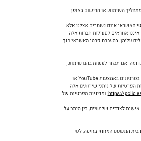
תהליך השימוש או הרישום באופן
י האשראי אינם נשמרים אצלנו אלא
ת לחברות מאושרות אשר מבצעות את התשלום והסליקה כגון ישראכרט ו/או Payme. אנו איננו אחראים לפעילות חברות אלה
לים עליהן. בהעברת פרטי האשראי הנך
וכדומה. אם תבחר לעשות בהם שימוש,
בעת השימוש באתר עשויה להינתן גישה לתוכן, מוצרים או שירותים של צדדים שלישיים, כגון צפיה בסרטונים באמצעות YouTube או
יות הפרטיות של נותני שירותים אלה
https://polici
; ומדיניות הפרטיות של
אישית לצדדים שלישיים, בין היתר על
בית המשפט המחוזי בחיפה, לפי