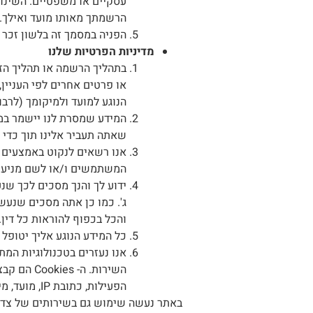
עסקיים או משפטיים. השינוי 
הרשמתך מאותו מועד ואילך. 
הפניה במסמך זה בלשון זכר ה
מדיניות הפרטיות שלנו
בתהליך הרשמה או תהליך הזנ
או פרטים אחרים לפי העניין, 
הנוגע למועד ולמיקומך (לרבות מידע מ- GPS, Wi-Fi ואנטנות). אנו רשאים לפרסם את הפרטים 
המידע שמסרת לנו יישמר במ
שאתה תעביר אלינו תוך כדי 
אנו רשאים לנקוט באמצעים ש
המשתמשים ו/או לשם מניעת ה
ידוע לך והנך מסכים לכך ש
ג'. כמו כן אתה מסכים שנעשה
והכל בכפוף להוראות כל דין
כל המידע הנוגע אליך יטופל ב
השירות. 
הפעילות, כתובת IP, מועד, מיקום, שם מתחם ונקודת גישה.
באתר נעשה שימוש גם בשירותים של צדדים