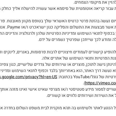
זין את מיקומי הצמחים.
עבור קריאה אוטומטית של סיסמא אשר עשויה להישלח אליך כחלק מ
ום נעשה בהזנת פרטי כרטיס האשראי שלך בטופס מקוון מאובטח. פרט
מועברים ישירו
בכפוף לתנאי השימוש ומדיניות הפרטיות שלהן ולרגולציה והדינים הח
ה ומודע לכך שייתכן שפרטיך נשמרים על ידם.
ופיע קישורים לעמודים חיצוניים לרבות פרסומות, באנרים, לינקים 
גנת הפרטיות ותנאי השימוש של אתרים אלה.
אם הוא נעשה דרך האתר, הוא באחריותך בלבד וכפוף לתנאי השימוש ומדינ
וגל/YouTube בכתובת:
es.google.com/privacy?hl=en-US
).
https://vimeo.c
ויים למסור מידע סטטיסטי ו/או מצרפי שאינו אישי ואינו מזהה אותך 
 את השירות ושירותים נלווים או קשורים.
 הנוגע לאתר ולשימוש בה תהא מוקנית לבית משפט השלום בחדרה או 