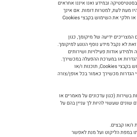
, ולעשות שימוש בסטטיסטיקה ובמידע ואנו איננו אחראים
יו מעת לעת, למטרות דומות. אם אינך
מסכים, אנא עדכן את הגדרות מכשירך לפי העדפותייך. בכפוף להגדרות מכשירך, באפשרותך לחסום באופן גורף או חלקי את השימוש בקבצי Cookies
המצריכים ידיעה של מיקומך, כגון
 לא נקבל מידע נוסף הנוגע למיקומך.
ולמידע אודות פעילויות ושירותים
ההגדרות או במערכת ההפעלה במכשירך.
יובהר כי באפשרותך בכל עת לעדכן או לשנות את הגדרות מכשירך ולחסום באופן גורף או חלקי את השימוש בקבצי Cookies, תוכנות ו/או
י הגדרות מכשירך כאמור בכל אופן/צורה
ות הקשורות בשירות (כגון עדכונים על מאמרים או
ם שונים שעשוי להיות לך עניין בהם על
 ו/או קבצים.
 במפת הליקוט ועל מנת לאפשר