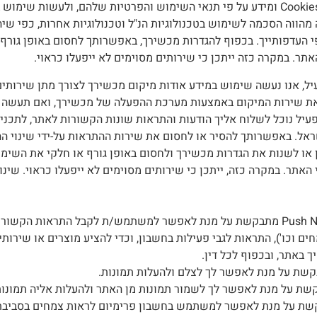
שלישיים אלה עשויים לעשות שימוש ב Cookies ומידע על פי תנאי השימוש והפרטיות שלהם
מהווה הסכמה לשימוש בטכנולוגיות הנ"ל וטכנולוגיות אחרות, כפי שיה
ר. במקרה כזה ייתכן כי שירותים מסוימים לא ייפעלו כראוי.
, אנו נעשה שימוש במידע אודות מיקום מכשירך לצורך מתן שירותים 
ת שירות המיקום באמצעות מערכת ההפעלה של מכשירך, ואם תעשה זאת
ל נוכל לשלוח אליך הודעות והתראות שונות הקשורות לאתר, לתכניה 
שראל. באפשרותך להסיר או לחסום את שירות ההתראות על-ידי שינוי 
תר. במקרה כזה, ייתכן כי שירותים מסוימים לא ייפעלו כראוי. שינו
הרשאה לקבלת Push Notifications מתבקשת על מנת לאפשר למשתמש/ת לקבל התרא
ם וכו'), התראות לגבי פעילות בחשבון, וכדי להציע מוצרים או שירותי
 באתר, ובכפוף לכל דין.
שת על מנת לאפשר לך לצלם ולהעלות תמונות.
קשת על מנת לאפשר לך לשמור תמונות מן האתר ולהעלות אליה תמונות
שת על מנת לאפשר למשתמש בחשבון פרימיום לראות צמחים בסביבתו