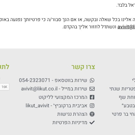
ראל בלבד.
 אלינו בכל שאלה ובקשה, או אם הנך סבור/ה כי פרטיותך נפגעה באופן
avivit@li
ונשתדל לחזור אליך בהקדם.
צרו קשר
לתכנ
י
שירות בווטסאפ - 054-2323071
פטריות שנתי
שירות במייל - avivit@likut.co.il
וחת שף
המרכז המקצועי לליקוט
בטבע״
אביבית ברקוביץ׳ - likut_avivit
חי בר פרטי
הצהרת נגישות
מדיניות הפרטיות