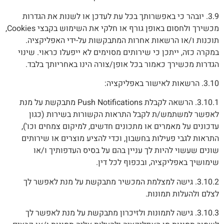
3.9. יובהר כי באפשרותך בכל עת לעדכן או לשנות את הגדרות
מכשירך ולחסום באופן גורף או חלקי את השימוש בקבצי Cookies,
תוכנות ו/או הרשאות אחרות המתבקשות על-ידי האפליקציה.
במקרה כזה, ייתכן כי שירותים מסוימים לא ייפעלו כראוי. שינוי
הגדרות מכשירך כאמור בכל אופן/צורה הינו באחריותך בלבד.
3.10. הרשאות לאישור באפליקציה:
3.10.1. הרשאה לקבלת Push Notifications מתבקשת על מנת
לאפשר למשתמש/ת לקבל התראות הקשורות בשירות (כגון
עדכונים על מאמרים או מתכונים חדשים, למיקום צמחים וכו'),
התראות לגבי פעילות בחשבון, וכדי להציע מוצרים או שירותים
שונים שעשוי להיות לך עניין בהם על בסיס העדפותיך ו/או
שימושיך באפליקציה, ובכפוף לכל דין.
3.10.2. גישה למצלמת המכשיר מתבקשת על מנת לאפשר לך
לצלם ולהעלות תמונות.
3.10.3. גישה לתמונות ולזיכרון מתבקשת על מנת לאפשר לך