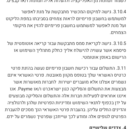
לשמור תמונות מן האפליקציה ולהעלות אליה תמונות ו/או קבצים.
3.10.4. גישה למיקום המכשיר מתבקשת על מנת לאפשר
למשתמש בחשבון פרימיום לראות צמחים בסביבתו במפת הליקוט
ועל מנת לאפשר למשתמש בחשבון פרימיום להזין את מיקומי
הצמחים.
3.10.5. גישה לקריאת סמס מתבקשת עבור קריאה אוטומטית של
סיסמא אשר עשויה להישלח אליך כחלק מתהליך השימוש או
הרישום באופן אוטומטי.
3.11. התשלום עבור רכישת חשבון פרימיום נעשה בהזנת פרטי
כרטיס האשראי שלך בטופס מקוון מאובטח. פרטי האשראי אינם
נשמרים אצלנו אלא מועברים ישירות
לחברות מאושרות אשר
מבצעות את התשלום והסליקה כגון ישראכרט ו/או Payme. אנו
איננו אחראים לפעילות חברות אלה והתשלום והסליקה מבוצעים
על ידן בכפוף לתנאי השימוש ומדיניות הפרטיות שלהן ולרגולציה
והדינים החלים עליהן. בהעברת פרטי האשראי הנך מסכים להעברת
הפרטים לגופים אלה ומודע לכך שייתכן שפרטיך נשמרים על ידם.
4.
צדדים שלישיים