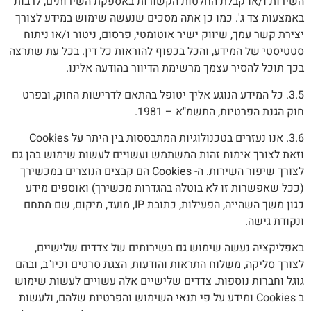
השירות ו/או קבלת החלטות הקשורות באספקת השירותים, לרבות
באמצעות צד ג'. כמו כן אתה מסכים שנעשה שימוש במידע לצורך
יצירת קשר עמך, שיווק ישיר אוטומטי, פרסום, ניטור ו/או ניתוח
סטטיסטי של המידע, והכל בכפוף להוראות כל דין. בכל עת שתרצה
בכך תוכל להסיר עצמך מרשימת הדיוור בהודעה אלינו.
3.5. כל המידע הנוגע אליך יטופל בהתאם לדרישות החוק, ובפרט
חוק הגנת הפרטיות, התשמ"א – 1981.
3.6. אנו נעזרים בטכנולוגיות המתבססות בין היתר על Cookies
וזאת לצורך אימות זהות המשתמש ועשויים לעשות שימוש בהן גם
לצורך שיפור השירות. ה- Cookies הם קבצים הנוצרים במכשירך
(ככל שאפשרות זו לא בוטלה בהגדרות מכשירך) ואוספים מידע
כגון משך השהייה, הפעילות, כתובת IP, מועד, מיקום, שם מתחם
ונקודת גישה.
באפליקציה נעשה שימוש גם בשירותים של צדדים שלישיים,
לצורך סליקה, משלוח התראות והודעות, הצגת סרטים וכיו"ב, ובהם
גוגל וחברות נוספות. צדדים שלישיים אלה עשויים לעשות שימוש
ב Cookies ומידע על פי תנאי השימוש והפרטיות שלהם, ולעשות