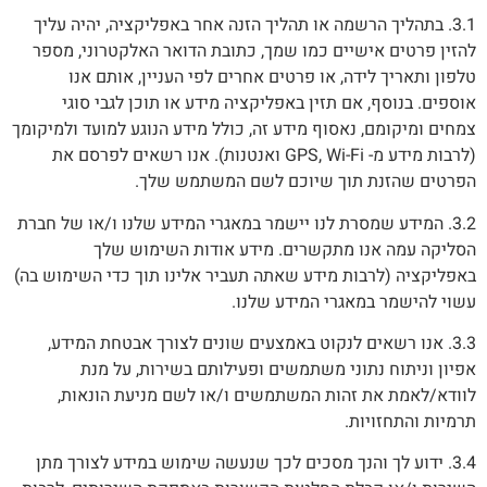
3.1. בתהליך הרשמה או תהליך הזנה אחר באפליקציה, יהיה עליך
להזין פרטים אישיים כמו שמך, כתובת הדואר האלקטרוני, מספר
טלפון ותאריך לידה, או פרטים אחרים לפי העניין, אותם אנו
אוספים. בנוסף, אם תזין באפליקציה מידע או תוכן לגבי סוגי
צמחים ומיקומם, נאסוף מידע זה, כולל מידע הנוגע למועד ולמיקומך
(לרבות מידע מ- GPS, Wi-Fi ואנטנות). אנו רשאים לפרסם את
הפרטים שהזנת תוך שיוכם לשם המשתמש שלך.
3.2. המידע שמסרת לנו יישמר במאגרי המידע שלנו ו/או של חברת
הסליקה עמה אנו מתקשרים. מידע אודות השימוש שלך
באפליקציה (לרבות מידע שאתה תעביר אלינו תוך כדי השימוש בה)
עשוי להישמר במאגרי המידע שלנו.
3.3. אנו רשאים לנקוט באמצעים שונים לצורך אבטחת המידע,
אפיון וניתוח נתוני משתמשים ופעילותם בשירות, על מנת
לוודא/לאמת את זהות המשתמשים ו/או לשם מניעת הונאות,
תרמיות והתחזויות.
3.4. ידוע לך והנך מסכים לכך שנעשה שימוש במידע לצורך מתן