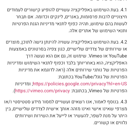
4.1. בעת השימוש באפליקציה עשויים להופיע קישורים לעמודים
חיצוניים לרבות פרסומות, באנרים, לינקים וכדומה. אם תבחר
לעשות בהם שימוש, תהיה כפוף לתנאי מדיניות הגנת הפרטיות
ותנאי השימוש של אתרים אלה.
4.2. בעת השימוש באפליקציה עשויה להינתן גישה לתוכן, מוצרים
או שירותים של צדדים שלישיים, כגון צפיה בסרטונים באמצעות
YouTube או Vimeo. שימוש זה, גם אם הוא נעשה דרך
האפליקציה, הוא באחריותך בלבד וכפוף לתנאי השימוש ומדיניות
הפרטיות של נותני שירותים אלה (ראה לדוגמא את מדיניות
הפרטיות של גוגל/YouTube בכתובת:
https://policies.google.com/privacy?hl=en-US
; ומדיניות
הפרטיות של Vimeo, בכתובת:
https://vimeo.com/privacy
).
4.3. בנוסף לאמור, אנו רשאים ועשויים למסור מידע סטטיסטי ו/או
מצרפי שאינו אישי ואינו מזהה אותך אישית לצדדים שלישיים, בין
היתר על מנת לשפר, להעשיר או לייעל את השירות ושירותים
נלווים או קשורים.