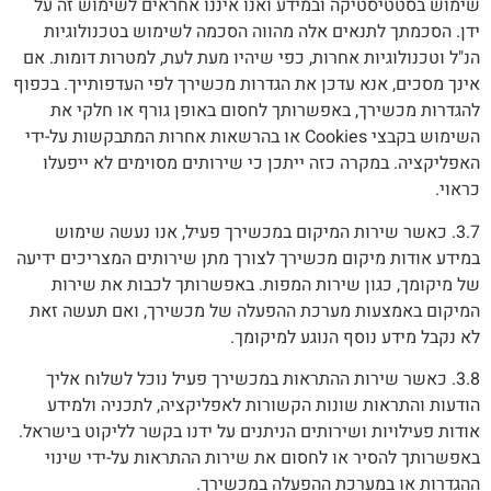
שימוש בסטטיסטיקה ובמידע ואנו איננו אחראים לשימוש זה על
ידן. הסכמתך לתנאים אלה מהווה הסכמה לשימוש בטכנולוגיות
הנ"ל וטכנולוגיות אחרות, כפי שיהיו מעת לעת, למטרות דומות. אם
אינך מסכים, אנא עדכן את הגדרות מכשירך לפי העדפותייך. בכפוף
להגדרות מכשירך, באפשרותך לחסום באופן גורף או חלקי את
השימוש בקבצי Cookies או בהרשאות אחרות המתבקשות על-ידי
האפליקציה. במקרה כזה ייתכן כי שירותים מסוימים לא ייפעלו
כראוי.
3.7. כאשר שירות המיקום במכשירך פעיל, אנו נעשה שימוש
במידע אודות מיקום מכשירך לצורך מתן שירותים המצריכים ידיעה
של מיקומך, כגון שירות המפות. באפשרותך לכבות את שירות
המיקום באמצעות מערכת ההפעלה של מכשירך, ואם תעשה זאת
לא נקבל מידע נוסף הנוגע למיקומך.
3.8. כאשר שירות ההתראות במכשירך פעיל נוכל לשלוח אליך
הודעות והתראות שונות הקשורות לאפליקציה, לתכניה ולמידע
אודות פעילויות ושירותים הניתנים על ידנו בקשר לליקוט בישראל.
באפשרותך להסיר או לחסום את שירות ההתראות על-ידי שינוי
ההגדרות או במערכת ההפעלה במכשירך.